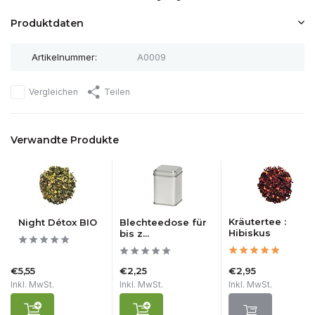
Produktdaten
Artikelnummer:
A0009
Vergleichen
Teilen
Verwandte Produkte
Kräutertee :
Night Détox BIO
Blechteedose für
Hibiskus
bis z...
€5,55
€2,25
€2,95
Inkl. MwSt.
Inkl. MwSt.
Inkl. MwSt.