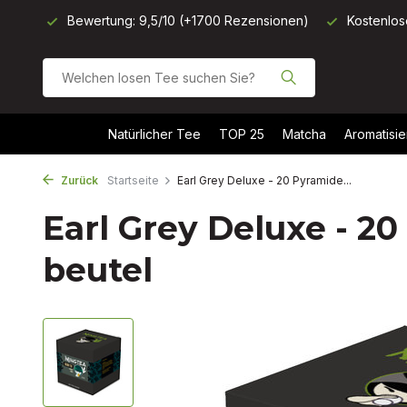
onen)
Kostenloser Versand ab 40 €
Heute vor 11 Uhr best
Natürlicher Tee
TOP 25
Matcha
Aromatisie
Zurück
Startseite
Earl Grey Deluxe - 20 Pyramide...
Earl Grey Deluxe - 2
beutel