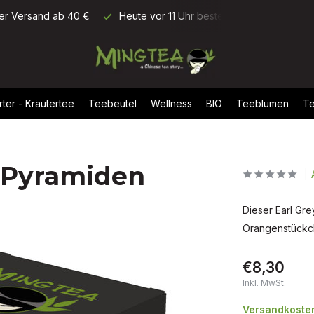
ellt, morgen geliefert
Bewertung: 9,5/10 (+1700 Rezensionen)
rter - Kräutertee
Teebeutel
Wellness
BIO
Teeblumen
Te
0 Pyramiden
Dieser Earl Gre
Orangenstückch
€8,30
Inkl. MwSt.
Versandkosten