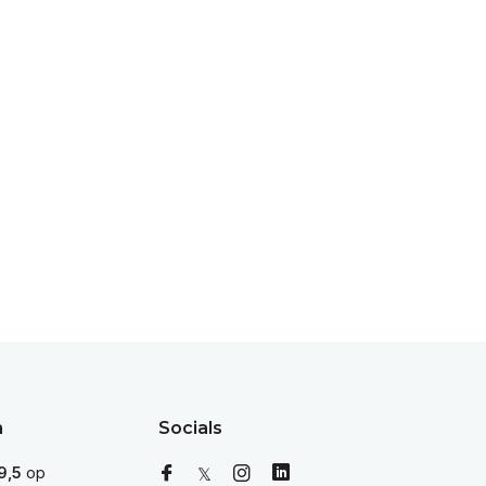
n
Socials
9,5
op