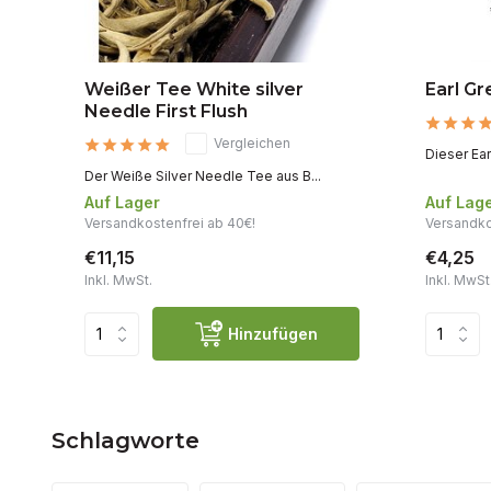
Weißer Tee White silver
Earl Gr
Needle First Flush
Vergleichen
Dieser Ear
Der Weiße Silver Needle Tee aus B...
Auf Lager
Auf Lag
Versandkostenfrei ab 40€!
Versandko
€11,15
€4,25
Inkl. MwSt.
Inkl. MwSt
Hinzufügen
Schlagworte