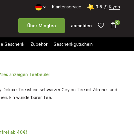
Kostenloser Versand ab 40 €
Klantenservice
9,5
@
Kiyoh
0
Über Mingtea
anmelden
e Geschenk
Zubehör
Geschenkgutschein
Alles anzeigen Teebeutel
Benutzerkonto
Benutzerkonto
anlegen
anlegen
y Deluxe Tee ist ein schwarzer Ceylon Tee mit Zitrone- und
en. Ein wunderbarer Tee.
frei ab 40€!