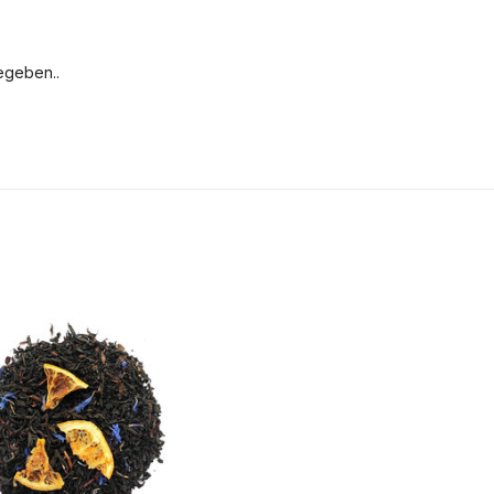
egeben..