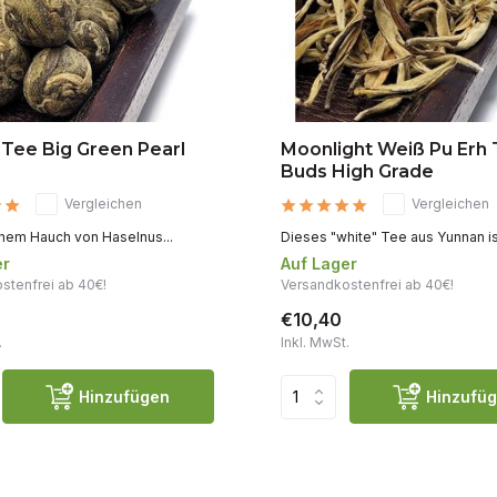
 Tee Big Green Pearl
Moonlight Weiß Pu Erh
Buds High Grade
Vergleichen
Vergleichen
inem Hauch von Haselnus...
Dieses "white" Tee aus Yunnan ist
er
Auf Lager
stenfrei ab 40€!
Versandkostenfrei ab 40€!
€10,40
.
Inkl. MwSt.
Hinzufügen
Hinzufü