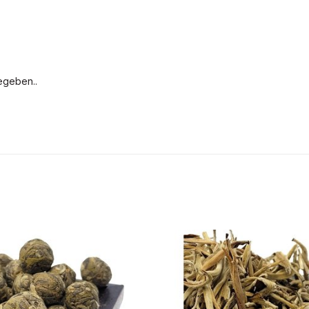
egeben..