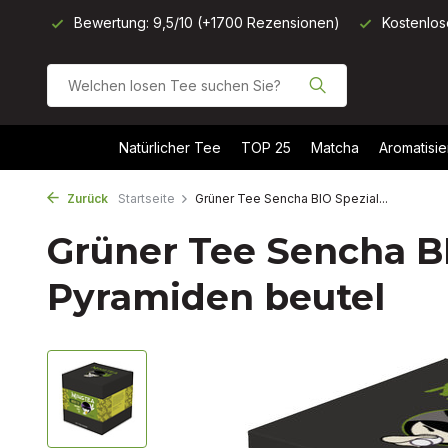
onen)
Kostenloser Versand ab 40 €
Heute vor 11 Uhr best
Natürlicher Tee
TOP 25
Matcha
Aromatisie
Zurück
Startseite
Grüner Tee Sencha BIO Spezial...
Grüner Tee Sencha BI
Pyramiden beutel