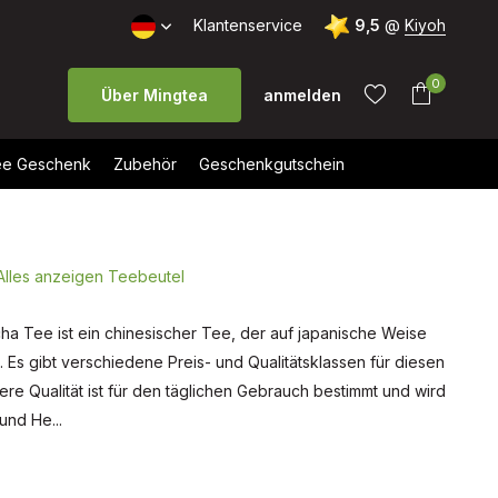
Kostenloser Versand ab 40 €
Klantenservice
9,5
@
Kiyoh
0
Über Mingtea
anmelden
e Geschenk
Zubehör
Geschenkgutschein
Alles anzeigen Teebeutel
Benutzerkonto
Benutzerkonto
anlegen
anlegen
ha Tee ist ein chinesischer Tee, der auf japanische Weise
d. Es gibt verschiedene Preis- und Qualitätsklassen für diesen
lere Qualität ist für den täglichen Gebrauch bestimmt und wird
und He...