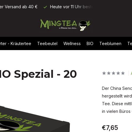
ellt, morgen geliefert
Bewertung: 9,5/10 (+1700 Rezensionen)
rter - Kräutertee
Teebeutel
Wellness
BIO
Teeblumen
Te
O Spezial - 20
Der China Senc
hergestellt wir
Tee. Diese mitt
in vielen Büros 
€7,65