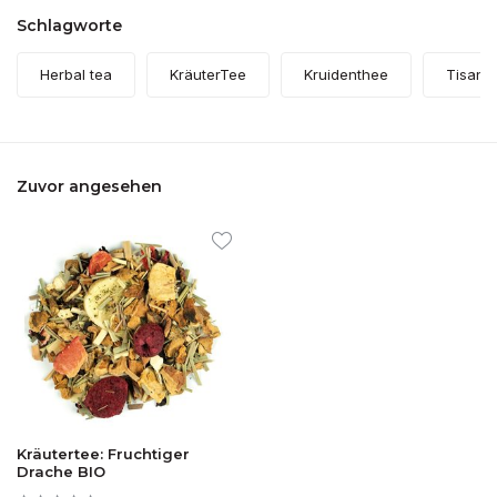
Schlagworte
Herbal tea
KräuterTee
Kruidenthee
Tisane
Zuvor angesehen
Kräutertee: Fruchtiger
Drache BIO