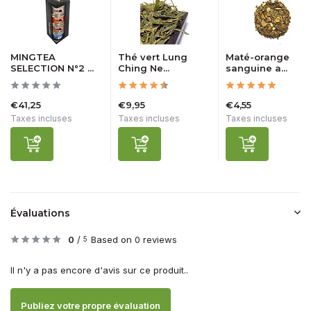
MINGTEA
Thé vert Lung
Maté-orange
SELECTION N°2 ...
Ching Ne...
sanguine a...
€41,25
€9,95
€4,55
Taxes incluses
Taxes incluses
Taxes incluses
Évaluations
0
/
Based on 0 reviews
5
Il n'y a pas encore d'avis sur ce produit..
Publiez votre propre évaluation