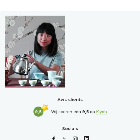
Avis clients
9,5
Wij scoren een
9,5
op
Kiyoh
Socials