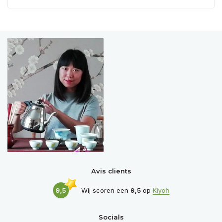
Avis clients
9,5
Wij scoren een
9,5
op
Kiyoh
Socials