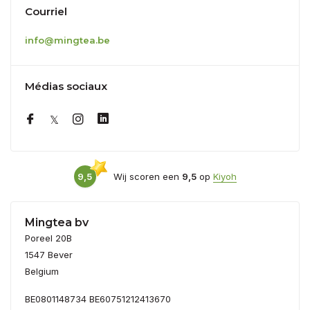
Courriel
info@mingtea.be
Médias sociaux
9,5
Wij scoren een
9,5
op
Kiyoh
Mingtea bv
Poreel 20B
1547 Bever
Belgium
BE0801148734 BE60751212413670