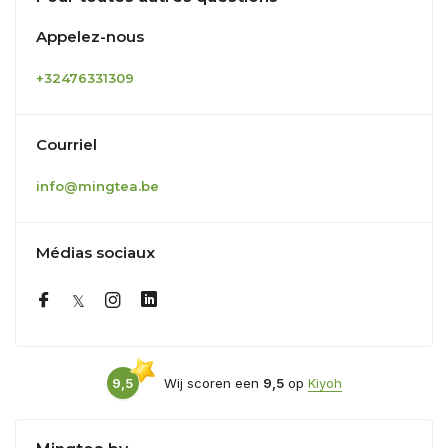
Appelez-nous
+32476331309
Courriel
info@mingtea.be
Médias sociaux
9,5
Wij scoren een
9,5
op
Kiyoh