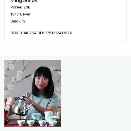
Mingtea bv
Poreel 20B
1547 Bever
Belgium
BE0801148734 BE60751212413670