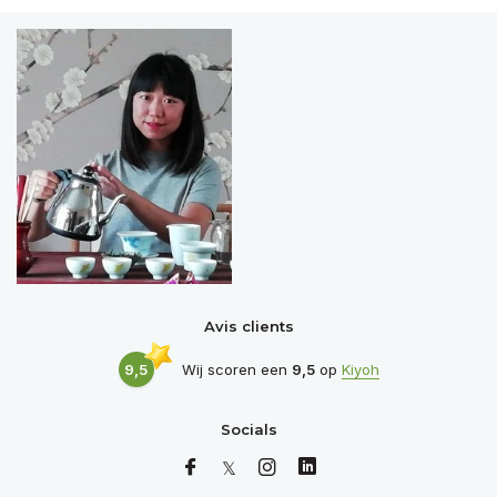
Avis clients
9,5
Wij scoren een
9,5
op
Kiyoh
Socials