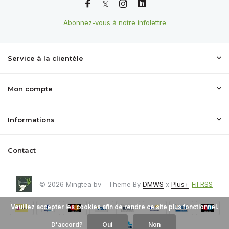
Abonnez-vous à notre infolettre
Service à la clientèle
Mon compte
Informations
Contact
© 2026 Mingtea bv - Theme By
DMWS
x
Plus+
Fil RSS
Veuillez accepter les cookies afin de rendre ce site plus fonctionnel.
D'accord?
Oui
Non