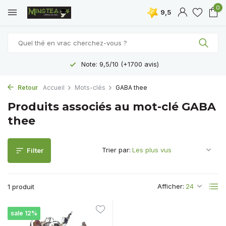
0
9,5
Note: 9,5/10 (+1700 avis)
Retour
Accueil
Mots-clés
GABA thee
Produits associés au mot-clé GABA
thee
Trier par:
Filter
Afficher:
1 produit
sale 12%