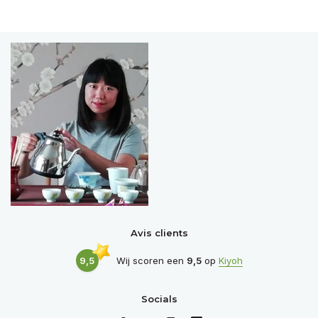
Avis clients
9,5
Wij scoren een
9,5
op
Kiyoh
Socials