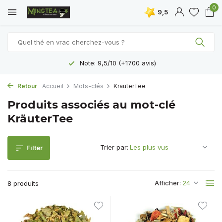
0
9,5
Note: 9,5/10 (+1700 avis)
Retour
Accueil
Mots-clés
KräuterTee
Produits associés au mot-clé
KräuterTee
Trier par:
Filter
Afficher:
8 produits