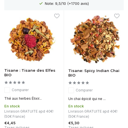
L
Note: 9,5/10 (+1700 avis)
Tisane : Tisane des Elfes
Tisane: Spicy Indian Chai
BIO
BIO
Comparer
Comparer
Thé aux herbes Élixir...
Un chai épicé qui ne ...
En stock
En stock
Livraison GRATUITE apd 40€!
Livraison GRATUITE apd 40€!
(50€ France)
(50€ France)
€4,45
€5,30
Taxes incluses
Taxes incluses