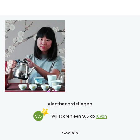
Klantbeoordelingen
9,5
Wij scoren een
9,5
op
Kiyoh
Socials