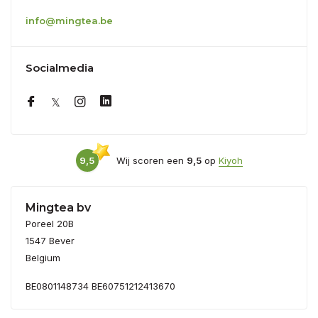
info@mingtea.be
Socialmedia
9,5
Wij scoren een
9,5
op
Kiyoh
Mingtea bv
Poreel 20B
1547 Bever
Belgium
BE0801148734 BE60751212413670