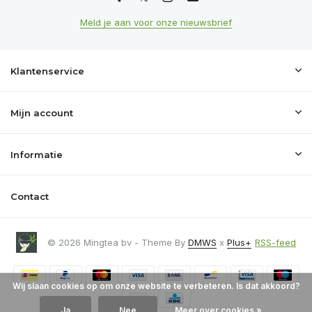
Meld je aan voor onze nieuwsbrief
Klantenservice
Mijn account
Informatie
Contact
© 2026 Mingtea bv - Theme By
DMWS
x
Plus+
RSS-feed
Wij slaan cookies op om onze website te verbeteren. Is dat akkoord?
Ja
Nee
Meer over cookies »