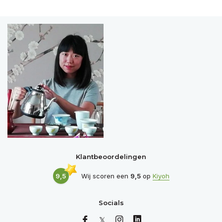
Klantbeoordelingen
9,5
Wij scoren een
9,5
op
Kiyoh
Socials