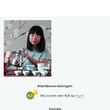
Klantbeoordelingen
9,5
Wij scoren een
9,5
op
Kiyoh
Socials