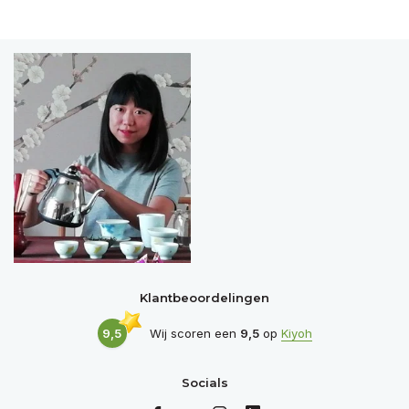
Klantbeoordelingen
9,5
Wij scoren een
9,5
op
Kiyoh
Socials