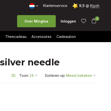
Klantenservice
9,5
@
Kiyoh
0
Over Mingtea
Inloggen
n
Theecadeau
Accessoires
Cadeaubon
silver needle
Account
Account
aanmaken
aanmaken
Toon:
Sorteren op: