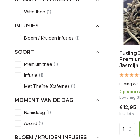
Witte thee
(1)
INFUSIES
Bloem / Kruiden infusies
(1)
SOORT
Fuding 
Premiu
Premium thee
(1)
Jasmijn
Infusie
(1)
Fuding Whit
Met Theïne (Cafeïne)
(1)
Op voorr
Levering G
MOMENT VAN DE DAG
€12,95
Namiddag
(1)
Incl. btw
Avond
(1)
BLOEM / KRUIDEN INFUSIES