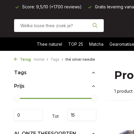
Score: 9,5/10 (+1700 reviews)
Gratis levering van
Thee naturel
TOP 25
Matcha
Gearomatise
Terug
Home
Tags
thé silver needle
Pro
Tags
Prijs
1 product
Tot
AL ONZE THEESOORTEN