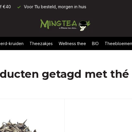
af €40
Voor 11u besteld, morgen in huis
erd-kruiden
Theezakjes
Wellness thee
BIO
Theebloeme
ducten getagd met thé 