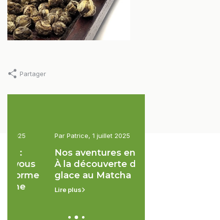
Partager
Par Patrice, 1 juillet 2025
Par Shaojie, 15 novembre 
Nos aventures en Chine -
White Silver Need
À la découverte de la
Jasmin - La Délica
e
glace au Matcha
du Thé Blanc à so
Apogée ☕
Lire plus
Lire plus