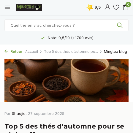
0
9,5
Livraison gratuite à partir de 40 € (BE, NL, DE) - 50 € (FR - MON
Retour
Accueil
Top 5 des thés d’automne po...
Mingtea blog
Par
Shaojie
, 27 septembre 2025
Top 5 des thés d’automne pour se