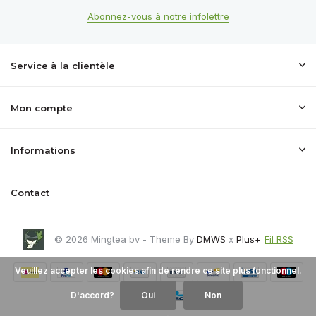
Abonnez-vous à notre infolettre
Service à la clientèle
Mon compte
Informations
Contact
© 2026 Mingtea bv - Theme By
DMWS
x
Plus+
Fil RSS
Veuillez accepter les cookies afin de rendre ce site plus fonctionnel.
D'accord?
Oui
Non