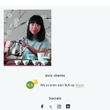
Avis clients
9,5
Wij scoren een
9,5
op
Kiyoh
Socials