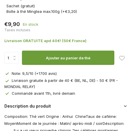
Sachet (gratuit)
Boîte à thé Mingtea max.100g (+€3,20)
€9,90
En stock
Taxes incluses
Livraison GRATUITE apd 40€! (50€ France)
Ajouter au panier de thé
Note: 9,5/10 (+1700 avis)
Livraison gratuite à partir de 40 € (BE, NL, DE) - 50 € (FR -
MONDIAL RELAY)
Commandé avant 11h, livré demain
Description du produit
Composition: Thé vert Origine : Anhui ChineTaux de caféine:
MoyenMoment de le journée : Matin/ après-midi / soirDéscription:
Il y a un vieux proverbe chinois "les célèbres montagnes