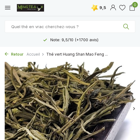
0
9,5
Livraison gratuite à partir de 40 € (BE, NL, DE) - 50
Retour
Accueil
Thé vert Huang Shan Mao Feng ...