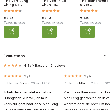
Thé vert Lung
Thé vert Pi Lo
Thé blanc White
Ching Ne...
Chun To...
silver...
€9,95
€9,10
€11,15
Taxes incluses
Taxes incluses
Taxes incluses
Évaluations
4.5
/
Based on 6 reviews
5
5
/
5
/
5
5
Publié par
Kevin
le 26 juillet 2021
Publié par
Mike
le 21 février 202
Ik heb deze vergeleken met de
Kheb deze thee naast de Hu
Huangshan Yun Wu, en mijn
Mao Feng gedronken en ik ve
voorkeur gaat naar deze Mao Feng
waarom deze de premium hee
uit. Zeer kwaliteitsvolle thee. Een
Huoshan is een lekkere thee,