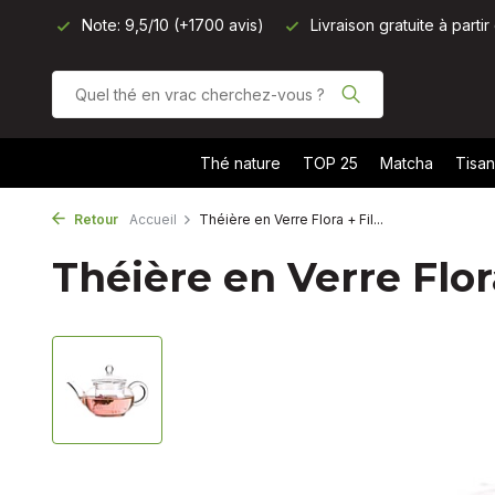
avis)
Livraison gratuite à partir de 40 € (BE, NL, DE) - 50 € 
Thé nature
TOP 25
Matcha
Tisa
Retour
Accueil
Théière en Verre Flora + Fil...
Théière en Verre Flor