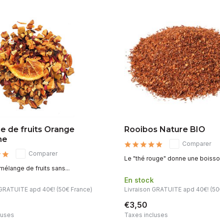
e de fruits Orange
Rooibos Nature BIO
ne
Comparer
Comparer
Le "thé rouge" donne une boisson
mélange de fruits sans...
k
En stock
 GRATUITE apd 40€! (50€ France)
Livraison GRATUITE apd 40€! (50
€3,50
luses
Taxes incluses