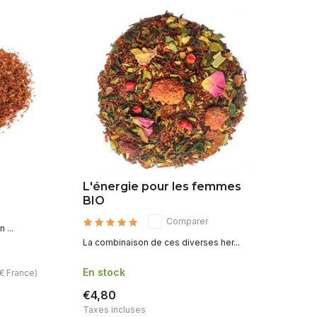
L'énergie pour les femmes
Mé
BIO
sa
Comparer
 ...
La combinaison de ces diverses her...
Dél
En stock
En
€ France)
€4,80
€3
Taxes incluses
Ta