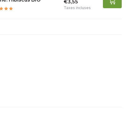
€3,55
Taxes incluses