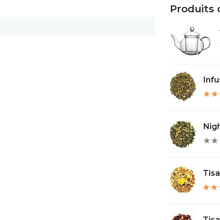
Produits
Infu
Nig
Tis
Tisa