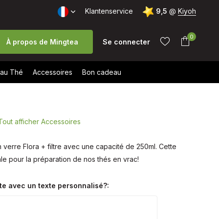
te: 9,5/10 (+1700 avis)
Klantenservice
Livraison gratuite à partir de 40 € (B
9,5
@
Kiyoh
0
À propos de Mingtea
Se connecter
au Thé
Accessoires
Bon cadeau
Tout afficher Accessoires
S'inscrire
n verre Flora + filtre avec une capacité de 250ml. Cette
S'inscrire
ale pour la préparation de nos thés en vrac!
te avec un texte personnalisé?: