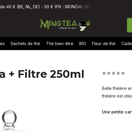
(FR - MONDIAL RELAY)
Commandé avant 11h, livré demain
No
nes
Sachets de thé
Thé bien-être
BIO
Fleur de thé
Cade
a + Filtre 250ml
Belle théière e
théière est idé
Une petite car