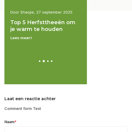
7 september 2025
Door Patrice, 1 juli 2025
Door Shaoj
fsttheeën om
Onze avonturen in China -
White S
e houden
Ontdekking van Matcha-
Jasmijn
ijs
een Del
☕
Lees meer
Lees meer
Laat een reactie achter
Comment form Text
*
Naam