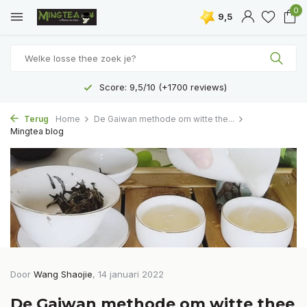
0
9,5
Score: 9,5/10 (+1700 reviews)
Terug
Home
De Gaiwan methode om witte the...
Mingtea blog
Door
Wang Shaojie
, 14 januari 2022
De Gaiwan methode om witte thee