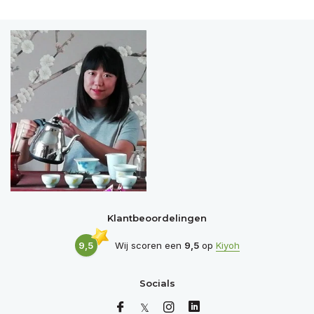
Klantbeoordelingen
9,5
Wij scoren een
9,5
op
Kiyoh
Socials