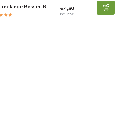
t melange Bessen B...
€4,30
Incl. btw