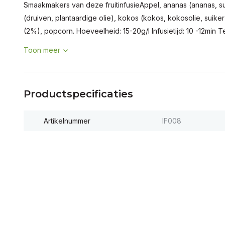
Smaakmakers van deze fruitinfusieAppel, ananas (ananas, sui
(druiven, plantaardige olie), kokos (kokos, kokosolie, suik
(2%), popcorn. Hoeveelheid: 15-20g/l Infusietijd: 10 -12min T
Toon meer
Productspecificaties
Artikelnummer
IF008