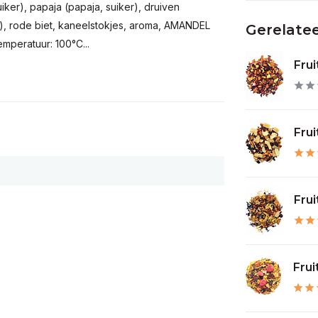
ker), papaja (papaja, suiker), druiven
er), rode biet, kaneelstokjes, aroma, AMANDEL
Gerelate
emperatuur: 100°C...
Frui
Frui
Frui
Frui