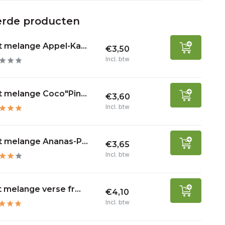
erde producten
t melange Appel-Ka...
€3,50
Incl. btw
t melange Coco"Pin...
€3,60
Incl. btw
t melange Ananas-P...
€3,65
Incl. btw
t melange verse fr...
€4,10
Incl. btw