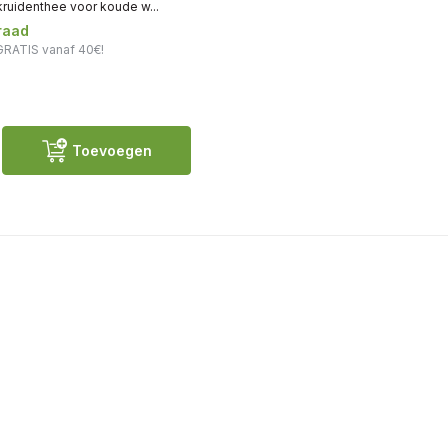
kruidenthee voor koude w...
raad
GRATIS vanaf 40€!
Toevoegen