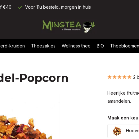
af €40
Voor 11u besteld, morgen in huis
erd-kruiden
Theezakjes
Wellness thee
BIO
Theebloeme
del-Popcorn
2 
Heerlijke frui
amandelen.
Maak een keu
Hoevee