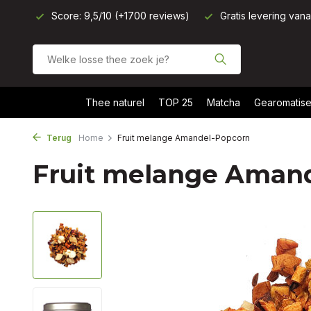
Score: 9,5/10 (+1700 reviews)
Gratis levering van
Thee naturel
TOP 25
Matcha
Gearomatise
Terug
Home
Fruit melange Amandel-Popcorn
Fruit melange Aman