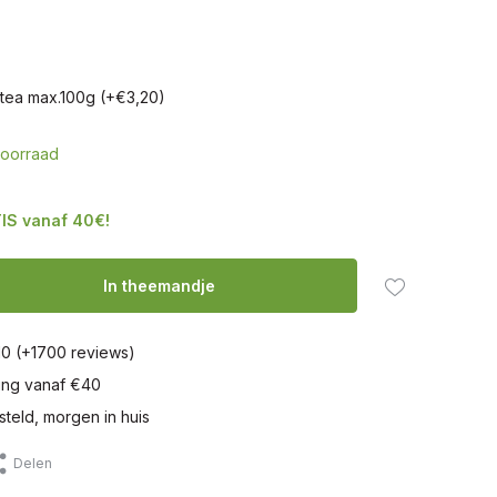
tea max.100g (+€3,20)
oorraad
IS vanaf 40€!
In theemandje
10 (+1700 reviews)
ring vanaf €40
steld, morgen in huis
Delen