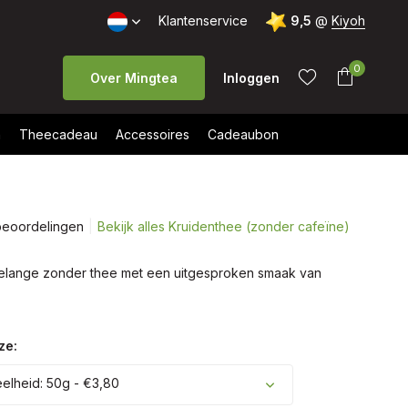
Klantenservice
9,5
@
Kiyoh
0
Over Mingtea
Inloggen
n
Theecadeau
Accessoires
Cadeaubon
beoordelingen
Bekijk alles Kruidenthee (zonder cafeïne)
Account
Account
aanmaken
aanmaken
tmelange zonder thee met een uitgesproken smaak van
ze:
lheid: 50g - €3,80