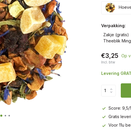
Hoevee
Verpakking:
Zakje (gratis)
Theeblik Ming
€3,25
Op v
Incl. btw
Levering GRAT
Score: 9,5/
Gratis leve
Voor 11u be