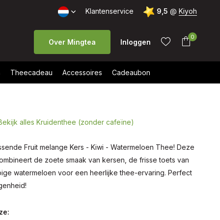
Klantenservice
9,5
@
Kiyoh
0
Over Mingtea
Inloggen
n
Theecadeau
Accessoires
Cadeaubon
Bekijk alles Kruidenthee (zonder cafeïne)
Account
Account
aanmaken
aanmaken
issende Fruit melange Kers - Kiwi - Watermeloen Thee! Deze
combineert de zoete smaak van kersen, de frisse toets van
pige watermeloen voor een heerlijke thee-ervaring. Perfect
genheid!
ze: