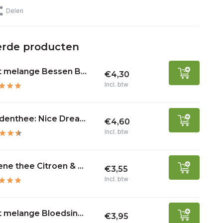
Delen
erde producten
t melange Bessen B...
€4,30
Incl. btw
denthee: Nice Drea...
€4,60
Incl. btw
ne thee Citroen & ...
€3,55
Incl. btw
t melange Bloedsin...
€3,95