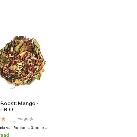
 Boost: Mango -
r BIO
Vergelijk
mix van Rooibos, Groene ...
raad