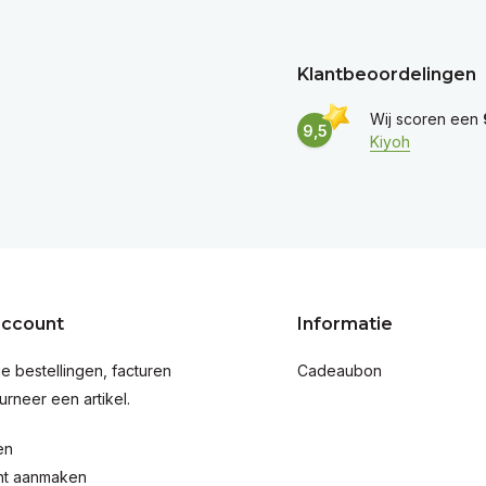
Klantbeoordelingen
Wij scoren een
9,5
Kiyoh
account
Informatie
je bestellingen, facturen
Cadeaubon
urneer een artikel.
en
nt aanmaken