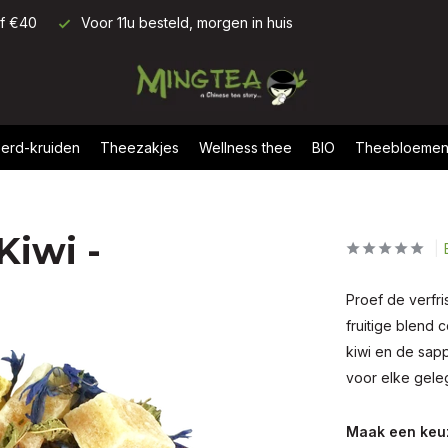
af €40
Voor 11u besteld, morgen in huis
erd-kruiden
Theezakjes
Wellness thee
BIO
Theebloeme
Kiwi -
Proef de verfr
fruitige blend 
kiwi en de sap
voor elke gele
Maak een keu