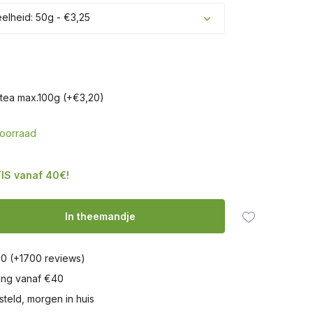
lheid: 50g - €3,25
tea max.100g (+€3,20)
oorraad
IS vanaf 40€!
In theemandje
10 (+1700 reviews)
ring vanaf €40
steld, morgen in huis