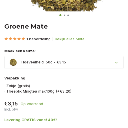
Groene Mate
1 beoordeling
Bekijk alles Mate
Maak een keuze:
Hoeveelheid: 50g - €3,15
Verpakking:
Zakje (gratis)
Theeblik Mingtea max.100g (+€3,20)
€3,15
Op voorraad
Incl. btw
Levering GRATIS vanaf 40€!