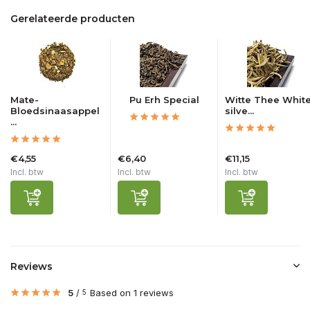
Gerelateerde producten
Mate-
Pu Erh Special
Witte Thee Whit
Bloedsinaasappel
silve...
...
€4,55
€6,40
€11,15
Incl. btw
Incl. btw
Incl. btw
Reviews
5
/
Based on 1 reviews
5