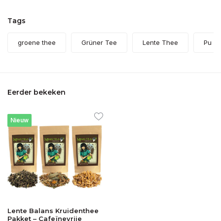
Tags
groene thee
Grüner Tee
Lente Thee
Pu Er
Eerder bekeken
Nieuw
Lente Balans Kruidenthee
Pakket – Cafeïnevrije