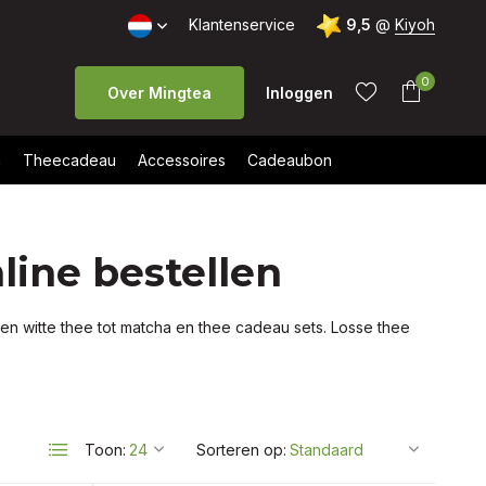
Klantenservice
9,5
@
Kiyoh
0
Over Mingtea
Inloggen
n
Theecadeau
Accessoires
Cadeaubon
line bestellen
Account
Account
aanmaken
aanmaken
en witte thee tot matcha en thee cadeau sets. Losse thee
Toon:
Sorteren op: