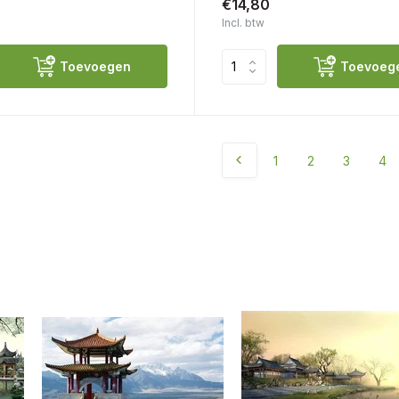
€14,80
Incl. btw
Toevoegen
Toevoeg
1
2
3
4