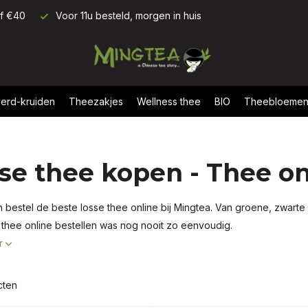
af €40
Voor 11u besteld, morgen in huis
erd-kruiden
Theezakjes
Wellness thee
BIO
Theebloeme
se thee kopen - Thee on
 bestel de beste losse thee online bij Mingtea. Van groene, zwarte 
thee online bestellen was nog nooit zo eenvoudig.
r
cten