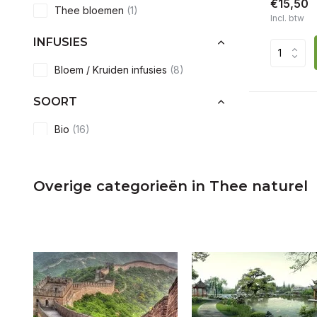
€15,50
Thee bloemen
(1)
Incl. btw
INFUSIES
Bloem / Kruiden infusies
(8)
SOORT
Bio
(16)
Premium thee
(37)
Infusie
(9)
Overige categorieën in Thee naturel
Natuur
(84)
Met Theïne (Cafeïne)
(92)
MOMENT VAN DE DAG
Morgen
(84)
Namiddag
(95)