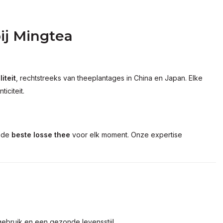
ij Mingtea
iteit
, rechtstreeks van theeplantages in China en Japan. Elke
iciteit.
e de
beste losse thee
voor elk moment. Onze expertise
s gebruik en een gezonde levensstijl.