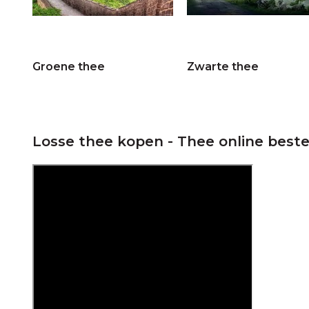
Avond
(18)
BLOEM / KRUIDEN INFUSIES
Groene thee
Zwarte thee
Jasmijn
(8)
FRUIT INFUSIES
Citroen
(2)
Losse thee kopen - Thee online beste