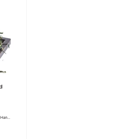
d
Han...