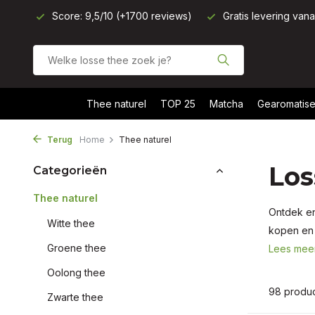
Score: 9,5/10 (+1700 reviews)
Gratis levering van
Thee naturel
TOP 25
Matcha
Gearomatise
Terug
Home
Thee naturel
Los
Categorieën
Thee naturel
Ontdek en
Witte thee
kopen en 
Groene thee
Lees mee
Oolong thee
98 produ
Zwarte thee