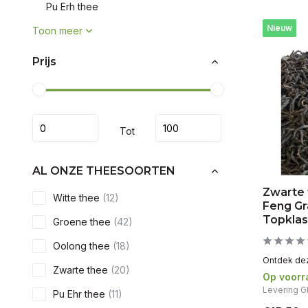
Pu Erh thee
Nieuw
Toon meer
Prijs
Tot
AL ONZE THEESOORTEN
Zwarte
Witte thee
(12)
Feng Gr
Topkla
Groene thee
(42)
Oolong thee
(18)
Ontdek dez
Zwarte thee
(20)
Op voorr
Levering G
Pu Ehr thee
(11)