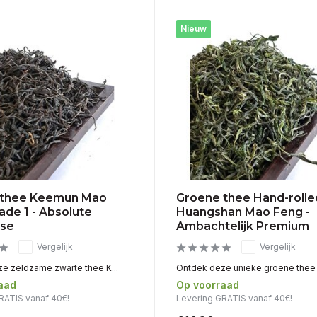
Nieuw
 thee Keemun Mao
Groene thee Hand-rolle
ade 1 - Absolute
Huangshan Mao Feng -
sse
Ambachtelijk Premium
Vergelijk
Vergelijk
e zeldzame zwarte thee K...
Ontdek deze unieke groene thee 
aad
Op voorraad
RATIS vanaf 40€!
Levering GRATIS vanaf 40€!