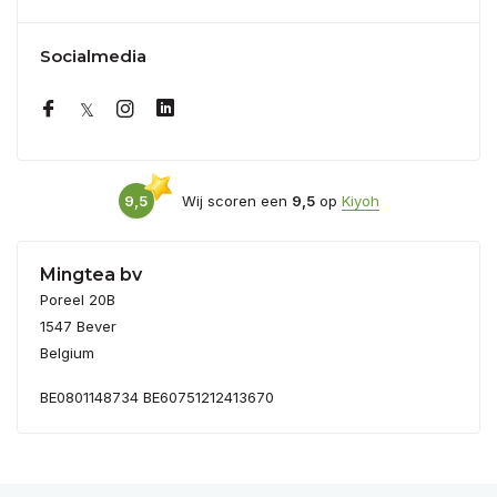
Socialmedia
9,5
Wij scoren een
9,5
op
Kiyoh
Mingtea bv
Poreel 20B
1547 Bever
Belgium
BE0801148734 BE60751212413670