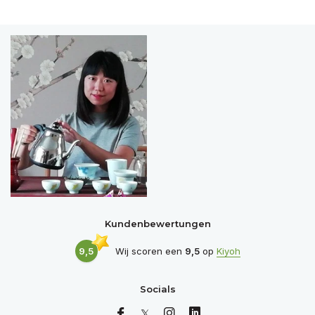
Kundenbewertungen
9,5
Wij scoren een
9,5
op
Kiyoh
Socials