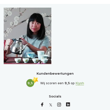
Kundenbewertungen
9,5
Wij scoren een
9,5
op
Kiyoh
Socials