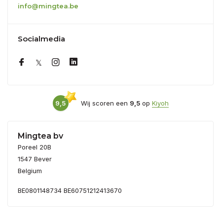
info@mingtea.be
Socialmedia
9,5
Wij scoren een
9,5
op
Kiyoh
Mingtea bv
Poreel 20B
1547 Bever
Belgium
BE0801148734 BE60751212413670