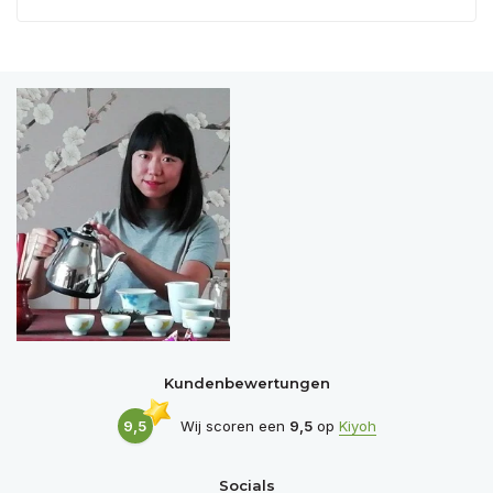
Kundenbewertungen
9,5
Wij scoren een
9,5
op
Kiyoh
Socials