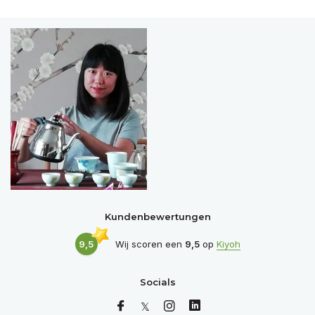
Kundenbewertungen
9,5
Wij scoren een
9,5
op
Kiyoh
Socials