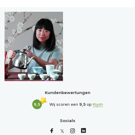
Kundenbewertungen
9,5
Wij scoren een
9,5
op
Kiyoh
Socials