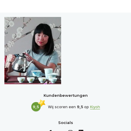
Kundenbewertungen
9,5
Wij scoren een
9,5
op
Kiyoh
Socials