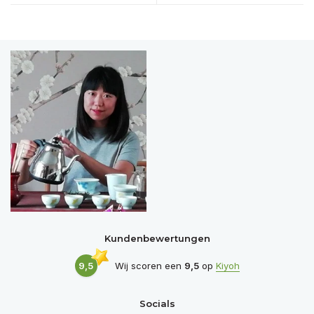
Kundenbewertungen
9,5
Wij scoren een
9,5
op
Kiyoh
Socials