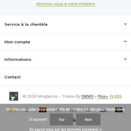
Abonnez-vous à notre infolettre
Service à la clientèle
Mon compte
Informations
Contact
© 2026 Mingtea bv - Theme By
DMWS
x
Plus+
Fil RSS
Veuillez accepter les cookies afin de rendre ce site plus fonctionnel.
D'accord?
Oui
Non
En savoir plus sur les témoins (cookies) »