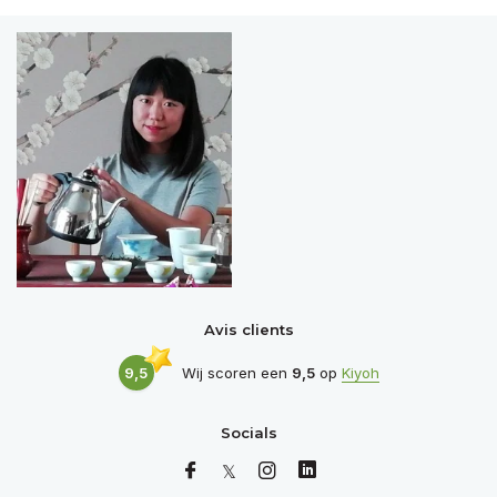
Avis clients
9,5
Wij scoren een
9,5
op
Kiyoh
Socials