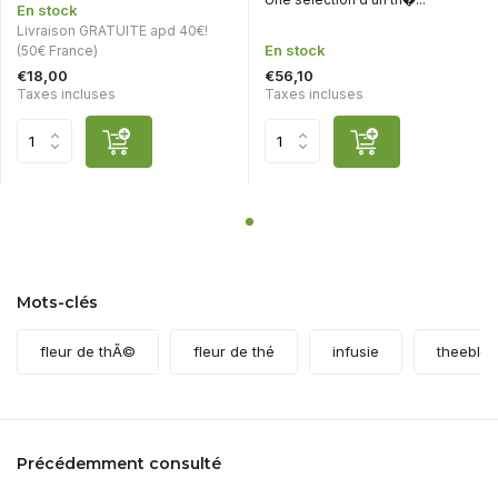
En stock
Livraison GRATUITE apd 40€!
En stock
(50€ France)
€18,00
€56,10
Taxes incluses
Taxes incluses
Mots-clés
fleur de thÃ©
fleur de thé
infusie
theeblo
Précédemment consulté