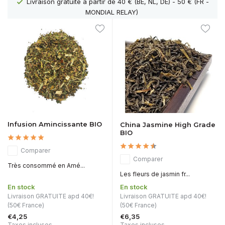
Livraison gratuite à partir de 40 € (BE, NL, DE) - 50 € (FR -
MONDIAL RELAY)
Infusion Amincissante BIO
China Jasmine High Grade
BIO
Comparer
Comparer
Très consommé en Amé...
Les fleurs de jasmin fr...
En stock
En stock
Livraison GRATUITE apd 40€!
Livraison GRATUITE apd 40€!
(50€ France)
(50€ France)
€4,25
€6,35
Taxes incluses
Taxes incluses