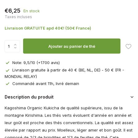
€6,25
En stock
Taxes incluses
Livraison GRATUITE apd 40€! (50€ France)
Ajouter au panier de thé
Note: 9,5/10 (+1700 avis)
Livraison gratuite à partir de 40 € (BE, NL, DE) - 50 € (FR -
MONDIAL RELAY)
Commandé avant 11h, livré demain
Description du produit
Kagoshima Organic Kukicha de qualité supérieure, issu de la
montagne Kirishima. Les thés verts évoluent d'année en année et
leur goût est proche des thés conventionnels. La qualité est assez
élevée par rapport au prix. Moelleux, léger amer et bon goût. Il est
composé de 2/3 de brindilles et 1/3 de feuilles de thé. Cela