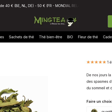
(FR - MONDIAL RELAY)
Commandé avant 11h, livré demain
No
nes
Sachets de thé
Thé bien-être
BIO
Fleur de thé
Cade
1 é
De nos jours l
des spasmes d'e
du sommeil et d
Faire un choix
quanti