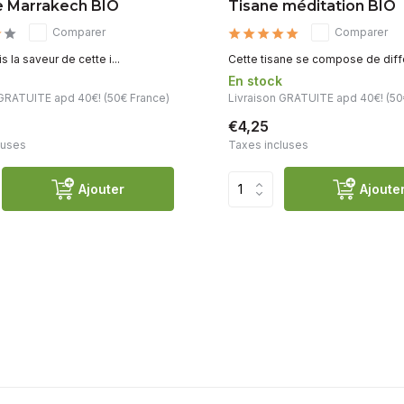
 Marrakech BIO
Tisane méditation BIO
Comparer
Comparer
s la saveur de cette i...
Cette tisane se compose de différ
k
En stock
 GRATUITE apd 40€! (50€ France)
Livraison GRATUITE apd 40€! (50
€4,25
luses
Taxes incluses
Ajouter
Ajoute