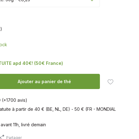
t)
tock
TUITE apd 40€! (50€ France)
Ajouter au panier de thé
0 (+1700 avis)
ratuite à partir de 40 € (BE, NL, DE) - 50 € (FR - MONDIAL
ant 11h, livré demain
Partager