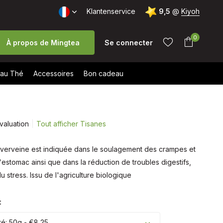
te: 9,5/10 (+1700 avis)
Klantenservice
Livraison gratuite à partir de 40 € (B
9,5
@
Kiyoh
0
À propos de Mingtea
Se connecter
au Thé
Accessoires
Bon cadeau
valuation
Tout afficher Tisanes
S'inscrire
a verveine est indiquée dans le soulagement des crampes et
S'inscrire
stomac ainsi que dans la réduction de troubles digestifs,
u stress. Issu de l'agriculture biologique
:
té: 50g - €8,25