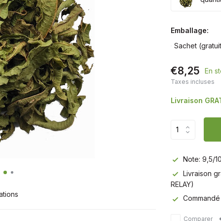
Emballage:
Sachet (gratui
€8,25
En s
Taxes incluses
Livraison GRA
Note: 9,5/1
Livraison g
RELAY)
ations
Commandé av
Comparer