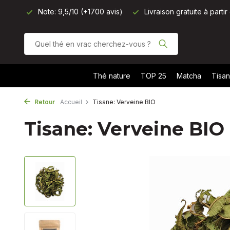
avis)
Livraison gratuite à partir de 40 € (BE, NL, DE) - 50 € 
Thé nature
TOP 25
Matcha
Tisa
Retour
Accueil
Tisane: Verveine BIO
Tisane: Verveine BIO