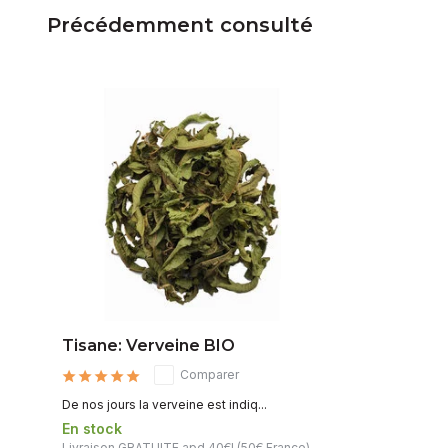
Précédemment consulté
Tisane: Verveine BIO
Comparer
De nos jours la verveine est indiq...
En stock
Livraison GRATUITE apd 40€! (50€ France)