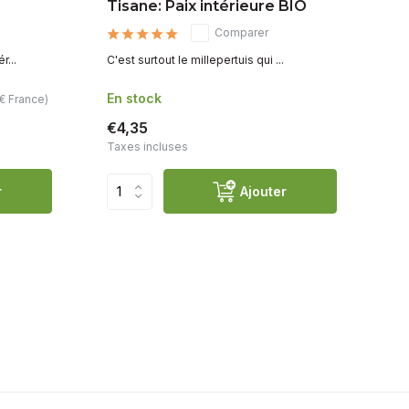
Tisane: Paix intérieure BIO
M
Comparer
...
C'est surtout le millepertuis qui ...
Je 
En stock
En
€ France)
€4,35
€4
Taxes incluses
Ta
r
Ajouter