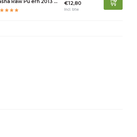
sha Raw Pu erh 2013 ...
€12,80
Incl. btw