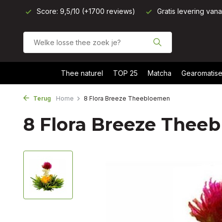
Score: 9,5/10 (+1700 reviews)
Gratis levering van
Thee naturel
TOP 25
Matcha
Gearomatise
Terug
Home
8 Flora Breeze Theebloemen
8 Flora Breeze Thee