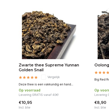
Zwarte thee Supreme Yunnan
Oolong
Golden Snail
Vergelijk
Big Red R
Deze thee is een vakkundig en hand...
Op voorraad
Op voor
Levering GRATIS vanaf 40€!
Levering 
€10,95
€8,90
Incl. btw
Incl. btw