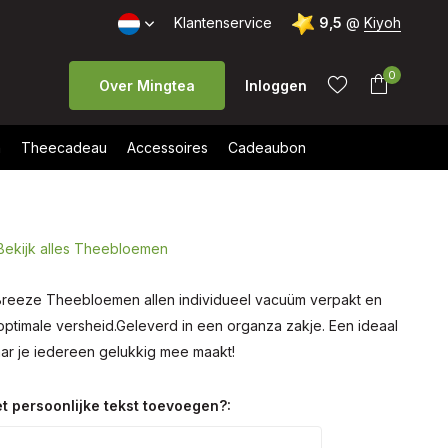
Klantenservice
9,5
@
Kiyoh
0
Over Mingtea
Inloggen
n
Theecadeau
Accessoires
Cadeaubon
Bekijk alles Theebloemen
Account
Account
aanmaken
aanmaken
Breeze Theebloemen allen individueel vacuüm verpakt en
optimale versheid.Geleverd in een organza zakje. Een ideaal
r je iedereen gelukkig mee maakt!
t persoonlijke tekst toevoegen?: