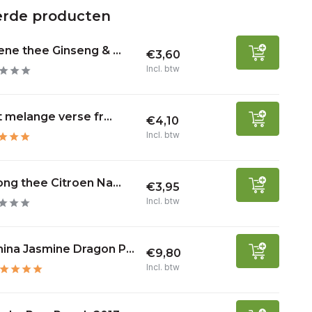
erde producten
ne thee Ginseng & ...
€3,60
Incl. btw
t melange verse fr...
€4,10
Incl. btw
ng thee Citroen Na...
€3,95
Incl. btw
ina Jasmine Dragon P...
€9,80
Incl. btw