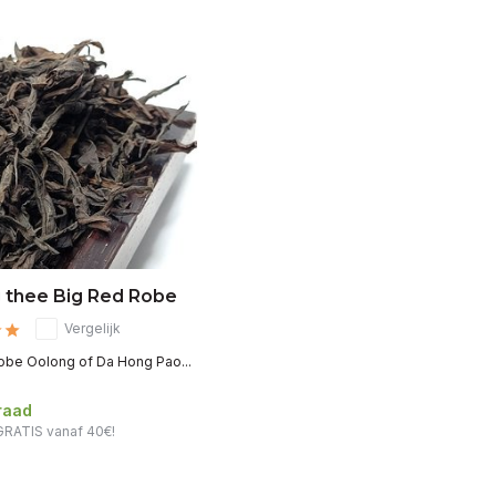
 thee Big Red Robe
Vergelijk
obe Oolong of Da Hong Pao...
raad
GRATIS vanaf 40€!