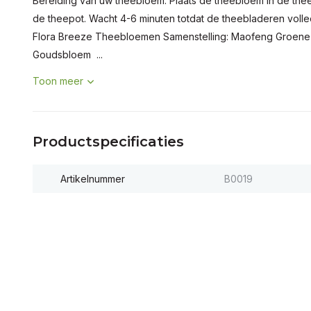
Bereiding van uw theebloem: Plaats de theebloem in de th
de theepot. Wacht 4-6 minuten totdat de theebladeren voll
Flora Breeze Theebloemen Samenstelling: Maofeng Groene
Goudsbloem ...
Toon meer
Productspecificaties
Artikelnummer
B0019