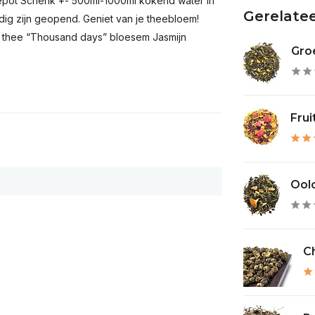
eepot Schenk +- 500ml-1000ml kokend water in
Gerelate
edig zijn geopend. Geniet van je theebloem!
 thee “Thousand days” bloesem Jasmijn
Groe
Frui
Oolo
Ch