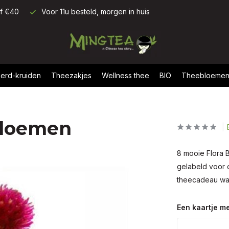
af €40
Voor 11u besteld, morgen in huis
erd-kruiden
Theezakjes
Wellness thee
BIO
Theebloeme
bloemen
8 mooie Flora 
gelabeld voor 
theecadeau waa
Een kaartje me