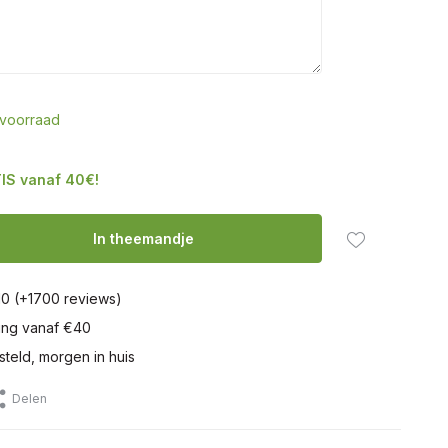
voorraad
IS vanaf 40€!
In theemandje
10 (+1700 reviews)
ring vanaf €40
steld, morgen in huis
Delen