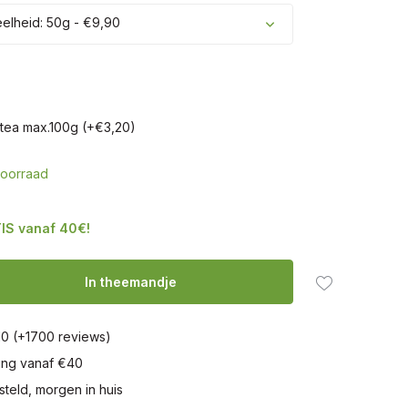
lheid: 50g - €9,90
tea max.100g (+€3,20)
oorraad
IS vanaf 40€!
In theemandje
10 (+1700 reviews)
ring vanaf €40
steld, morgen in huis