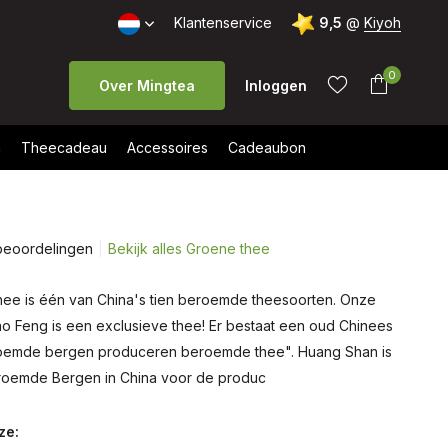
Klantenservice
9,5
@
Kiyoh
0
Over Mingtea
Inloggen
n
Theecadeau
Accessoires
Cadeaubon
beoordelingen
Bekijk alles Groene thee
Account
Account
aanmaken
aanmaken
ee is één van China's tien beroemde theesoorten. Onze
 Feng is een exclusieve thee! Er bestaat een oud Chinees
emde bergen produceren beroemde thee". Huang Shan is
roemde Bergen in China voor de produc
ze: