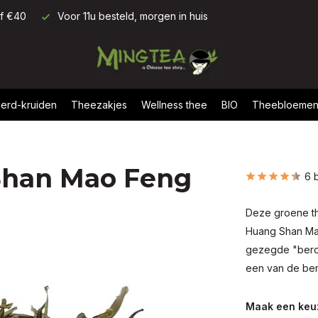
af €40
Voor 11u besteld, morgen in huis
erd-kruiden
Theezakjes
Wellness thee
BIO
Theebloeme
Shan Mao Feng
6 
Deze groene th
Huang Shan Mao
gezegde "bero
een van de be
Maak een keu