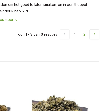
nden om het goed te laten smaken, en in een theepot
teindelijk heb ik d...
es meer
Toon
1
-
3
van
6
reacties
1
2