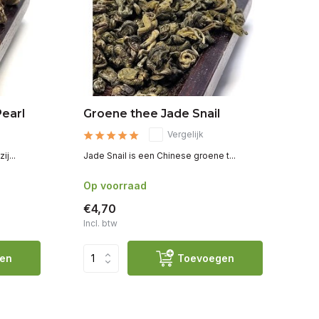
earl
Groene thee Jade Snail
Oo
Vergelijk
j...
Jade Snail is een Chinese groene t...
Bi
Op voorraad
Op
€4,70
€
Incl. btw
Inc
en
Toevoegen