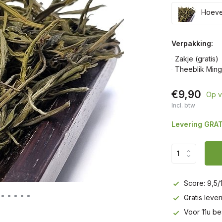
Hoevee
Verpakking:
Zakje (gratis)
Theeblik Ming
€9,90
Op v
Incl. btw
Levering GRAT
Score: 9,5/
Gratis leve
Voor 11u be