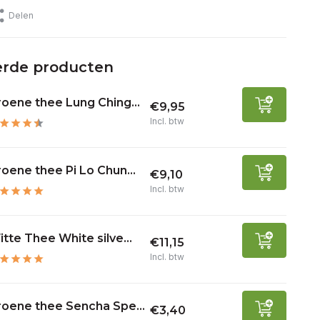
Delen
erde producten
oene thee Lung Ching...
€9,95
Incl. btw
oene thee Pi Lo Chun...
€9,10
Incl. btw
tte Thee White silve...
€11,15
Incl. btw
roene thee Sencha Spe...
€3,40