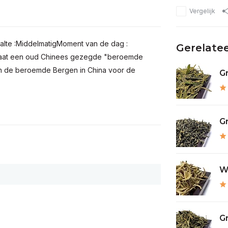
Vergelijk
halte :MiddelmatigMoment van de dag :
Gerelate
at een oud Chinees gezegde "beroemde
n de beroemde Bergen in China voor de
Gr
Gr
Wi
G