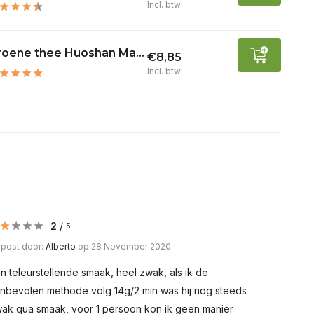
Incl. btw
roene thee Huoshan Ma...
€8,85
Incl. btw
2
/
5
post door:
Alberto
op 28 November 2020
n teleurstellende smaak, heel zwak, als ik de
nbevolen methode volg 14g/2 min was hij nog steeds
ak qua smaak, voor 1 persoon kon ik geen manier