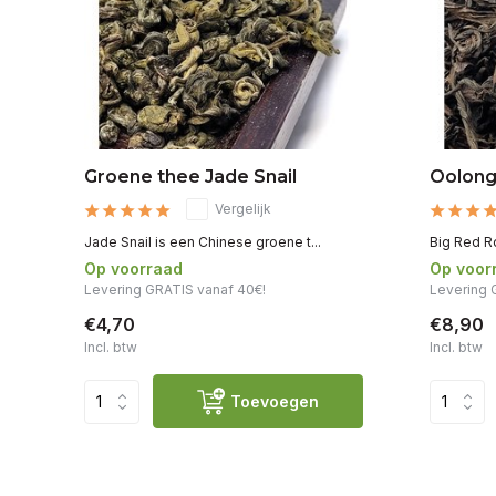
Groene thee Jade Snail
Oolong
Vergelijk
Jade Snail is een Chinese groene t...
Big Red R
Op voorraad
Op voor
Levering GRATIS vanaf 40€!
Levering 
€4,70
€8,90
Incl. btw
Incl. btw
Toevoegen