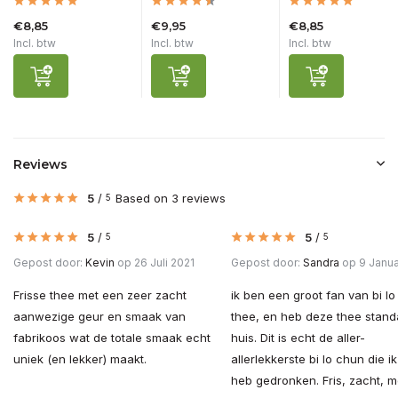
€8,85
€9,95
€8,85
Incl. btw
Incl. btw
Incl. btw
Reviews
5
/
Based on 3 reviews
5
5
/
5
/
5
5
Gepost door:
Kevin
op 26 Juli 2021
Gepost door:
Sandra
op 9 Janua
Frisse thee met een zeer zacht
ik ben een groot fan van bi l
aanwezige geur en smaak van
thee, en heb deze thee stand
fabrikoos wat de totale smaak echt
huis. Dit is echt de aller-
uniek (en lekker) maakt.
allerlekkerste bi lo chun die ik
heb gedronken. Fris, zacht, m