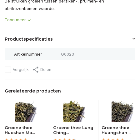
De struiken groeien tussen perziken-, pruimen- en
abrikozenbomen waardo...
Toon meer
Productspecificaties
Artikelnummer
G0023
Vergelijk
Delen
Gerelateerde producten
Groene thee
Groene thee Lung
Groene thee
Huoshan Ma...
Ching...
Huangshan ...