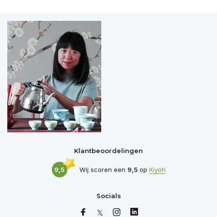
Klantbeoordelingen
9,5
Wij scoren een
9,5
op
Kiyoh
Socials