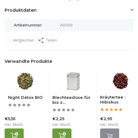
Produktdaten
Artikelnummer:
A0009
Vergleichen
Teilen
Verwandte Produkte
Kräutertee :
Night Détox BIO
Blechteedose für
Hibiskus
bis z...
€5,55
€2,25
€2,95
Inkl. MwSt.
Inkl. MwSt.
Inkl. MwSt.