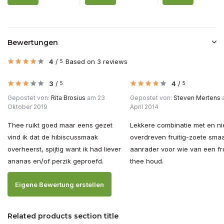
Bewertungen
4
/
Based on 3 reviews
5
3
/
4
/
5
5
Gepostet von:
Rita Brosius
am 23
Gepostet von:
Steven Mertens
Oktober 2019
April 2014
Thee ruikt goed maar eens gezet
Lekkere combinatie met en nie
vind ik dat de hibiscussmaak
overdreven fruitig-zoete sma
overheerst, spijtig want ik had liever
aanrader voor wie van een fru
ananas en/of perzik geproefd.
thee houd.
Eigene Bewertung erstellen
Related products section title