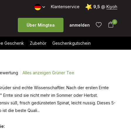
Kostenloser Versand ab 40 €
Klantenservice
9,5
@
Kiyoh
0
Über Mingtea
anmelden
e Geschenk
Zubehör
Geschenkgutschein
Bewertung
Alles anzeigen Grüner Tee
Benutzerkonto
Benutzerkonto
anlegen
anlegen
rüder sind echte Wissenschaftler. Nach der ersten Ernte
sh" Ernte sind sie nicht mehr im Sommer oder Herbst.
nsiv süß, frisch gedünsteten Spinat, leicht nussig. Dieses 5-
ist die beste Quali...
ie: