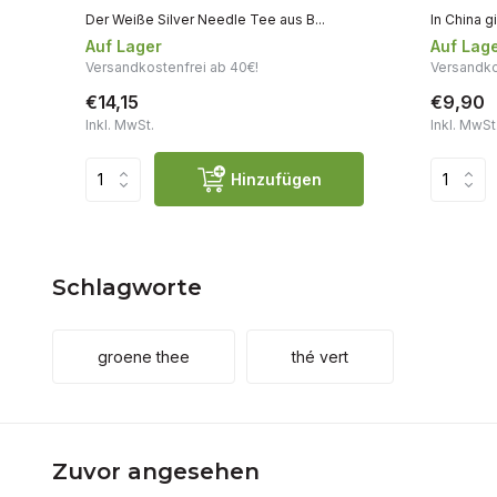
Der Weiße Silver Needle Tee aus B...
In China gi
Auf Lager
Auf Lag
Versandkostenfrei ab 40€!
Versandko
€14,15
€9,90
Inkl. MwSt.
Inkl. MwSt
Hinzufügen
Schlagworte
groene thee
thé vert
Zuvor angesehen