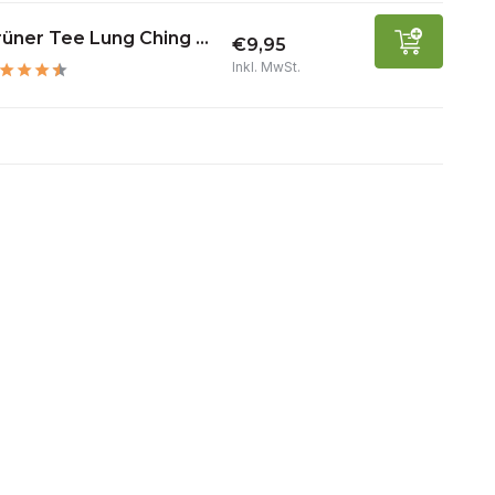
üner Tee Lung Ching ...
€9,95
Inkl. MwSt.