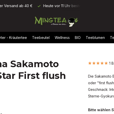
ellt, morgen geliefert
Bewertung: 9,5/10 (+1700 Rezensionen)
rter - Kräutertee
Teebeutel
Wellness
BIO
Teeblumen
Te
ma Sakamoto
1 
ar First flush
Die Sakamoto B
oder "first flu
Geschmack: Inte
Sterne-Gyokuro 
Bitte wählen S