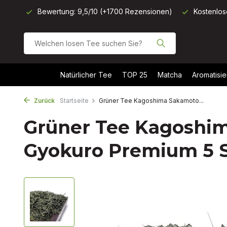
onen)
Kostenloser Versand ab 40 €
Heute vor 11 Uhr best
Natürlicher Tee
TOP 25
Matcha
Aromatisie
Zurück
Startseite
Grüner Tee Kagoshima Sakamoto...
Grüner Tee Kagoshi
Gyokuro Premium 5 St