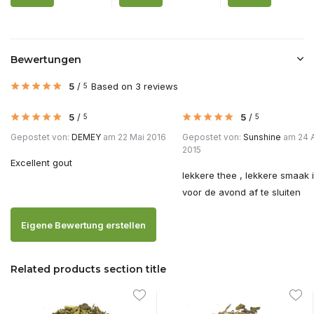
Bewertungen
5
/
Based on 3 reviews
5
5
/
5
/
5
5
Gepostet von:
DEMEY
am 22 Mai 2016
Gepostet von:
Sunshine
am 24 
2015
Excellent gout
lekkere thee , lekkere smaak 
voor de avond af te sluiten
Eigene Bewertung erstellen
Related products section title