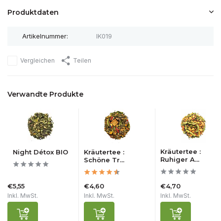
Produktdaten
Artikelnummer:
IK019
Vergleichen
Teilen
Verwandte Produkte
Kräutertee :
Night Détox BIO
Kräutertee :
Ruhiger A...
Schöne Tr...
€5,55
€4,60
€4,70
Inkl. MwSt.
Inkl. MwSt.
Inkl. MwSt.