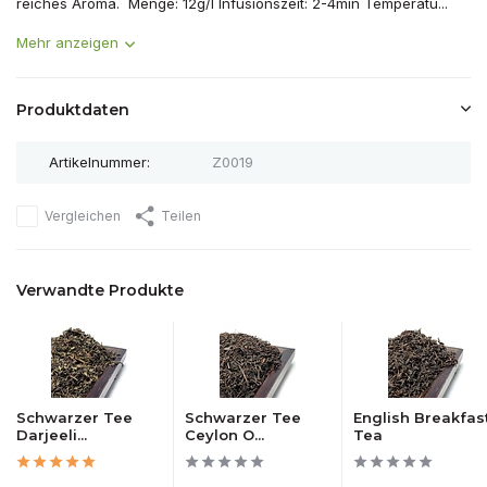
reiches Aroma. Menge: 12g/l Infusionszeit: 2-4min Temperatu...
Mehr anzeigen
Produktdaten
Artikelnummer:
Z0019
Vergleichen
Teilen
Verwandte Produkte
Schwarzer Tee
Schwarzer Tee
English Breakfas
Darjeeli...
Ceylon O...
Tea