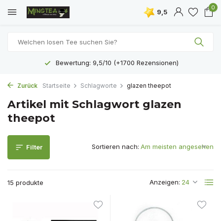
0
9,5
Kostenloser Versand ab 40 €
Zurück
Startseite
Schlagworte
glazen theepot
Artikel mit Schlagwort glazen
theepot
Sortieren nach:
Filter
Anzeigen:
15 produkte