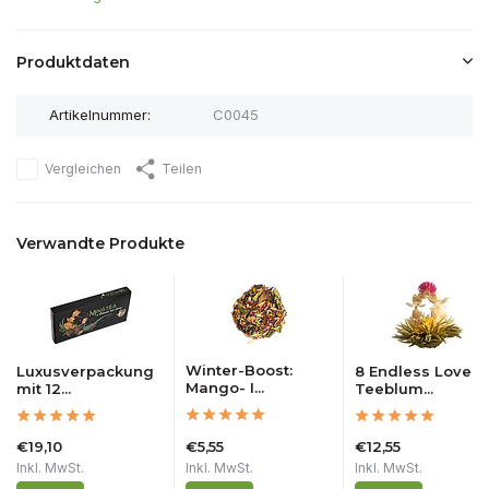
Produktdaten
Artikelnummer:
C0045
Vergleichen
Teilen
Verwandte Produkte
Winter-Boost:
Luxusverpackung
8 Endless Love
Mango- I...
mit 12...
Teeblum...
€19,10
€5,55
€12,55
Inkl. MwSt.
Inkl. MwSt.
Inkl. MwSt.