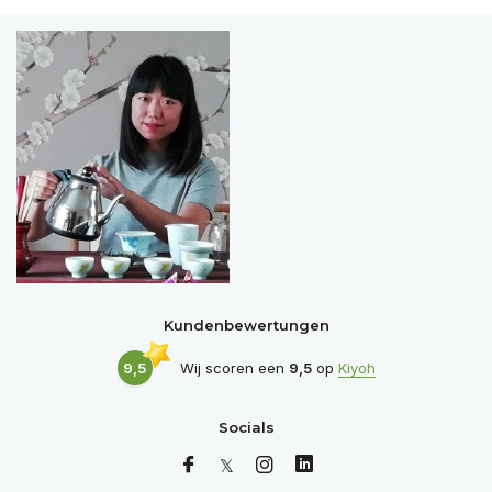
Kundenbewertungen
9,5
Wij scoren een
9,5
op
Kiyoh
Socials