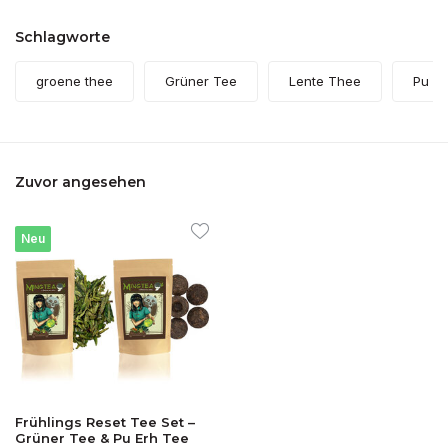
Schlagworte
groene thee
Grüner Tee
Lente Thee
Pu Er
Zuvor angesehen
Neu
Frühlings Reset Tee Set –
Grüner Tee & Pu Erh Tee