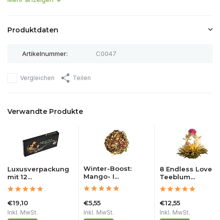
Produktdaten
Artikelnummer:
C0047
Vergleichen
Teilen
Verwandte Produkte
Winter-Boost:
Luxusverpackung
8 Endless Love
Mango- I...
mit 12...
Teeblum...
€19,10
€5,55
€12,55
Inkl. MwSt.
Inkl. MwSt.
Inkl. MwSt.